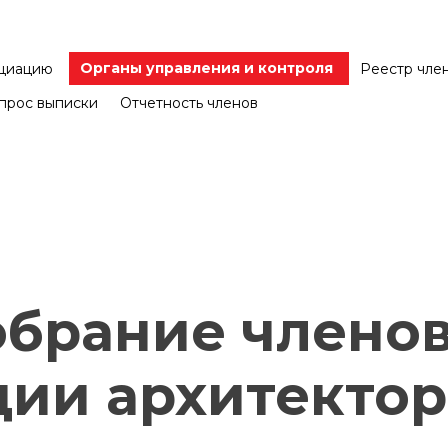
Органы управления и контроля
оциацию
Реестр чле
прос выписки
Отчетность членов
обрание члено
ии архитектор