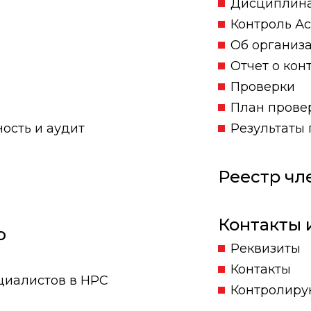
Дисциплина
Контроль А
Об организ
Отчет о кон
Проверки
План прове
ность и аудит
Результаты
Реестр чл
Контакты 
ю
Реквизиты
Контакты
циалистов в НРС
Контролиру