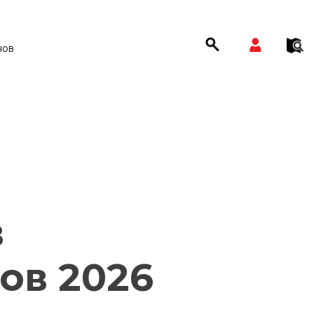
нов
в
ов 2026