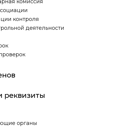
рная комиссия
ссоциации
ации контроля
трольной деятельности
рок
 проверок
енов
и реквизиты
ющие органы